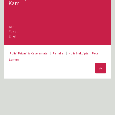
Kami
Tel :
Faks :
Emel :
|
|
|
Polisi Privasi & Keselamatan
Penafian
Notis Hakcipta
Peta
Laman